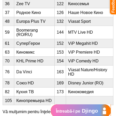
36
Zee TV
122
Киносемья
37
Родное Кино
126
Наше Новое Кино
48
Europa Plus TV
132
Viasat Sport
Boomerang
59
144
MTV Live HD
(RO/RU)
61
СуперГерои
152
ViP Megahit HD
63
Киномикс
153
ViP Premiere HD
70
KHL Prime HD
154
ViP Comedy HD
Viasat Nature/History
76
Da Vinci
163
HD
78
Союз HD
169
Disney Junior (RO)
82
Кухня ТВ
173
Кинокомедия
105
Кинопремьера HD
Djingo
Întreabă-l pe
Vă mulţumim pentru înţelegere.