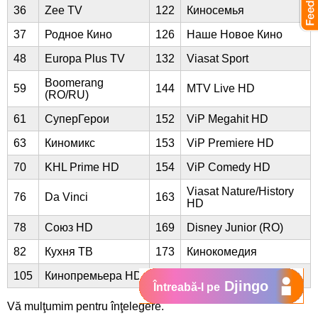
36
Zee TV
122
Киносемья
37
Родное Кино
126
Наше Новое Кино
48
Europa Plus TV
132
Viasat Sport
Boomerang
59
144
MTV Live HD
(RO/RU)
61
СуперГерои
152
ViP Megahit HD
63
Киномикс
153
ViP Premiere HD
70
KHL Prime HD
154
ViP Comedy HD
Viasat Nature/History
76
Da Vinci
163
HD
78
Союз HD
169
Disney Junior (RO)
82
Кухня ТВ
173
Кинокомедия
105
Кинопремьера HD
Djingo
Întreabă-l pe
Vă mulţumim pentru înţelegere.