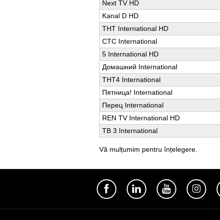
Next TV HD
Kanal D HD
ТНТ International HD
СТС International
5 International HD
Домашний International
ТНТ4 International
Пятница! International
Перец International
REN TV International HD
ТВ 3 International
Vă mulțumim pentru înțelegere.