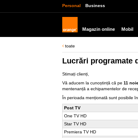
Personal
Business
Magazin online
Mobil
toate
Lucrări programate 
Stimați clienți,
Vă aducem la cunoștință că pe
11 noi
mentenanță a echipamentelor de recepție
În perioada menționată sunt posibile î
Post TV
One TV HD
Star TV HD
Premiera TV HD