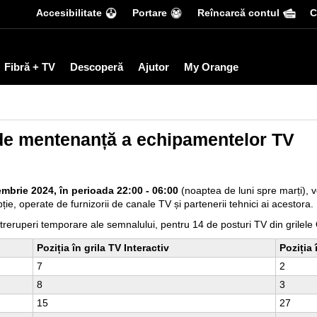
Accesibilitate
Portare
Reîncarcă contul
С
Fibră + TV
Descoperă
Ajutor
My Orange
de mentenanță a echipamentelor TV
embrie 2024, în perioada 22:00 - 06:00
(noaptea de luni spre marți), 
, operate de furnizorii de canale TV și partenerii tehnici ai acestora.
ntreruperi temporare ale semnalului, pentru 14 de posturi TV din grile
Poziția în grila TV Interactiv
Poziția 
7
2
8
3
15
27