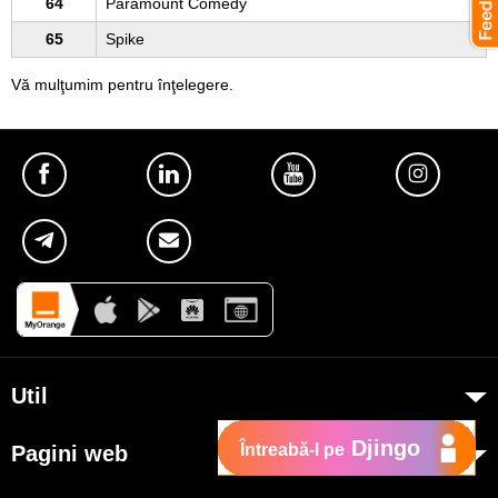
64
Paramount Comedy
65
Spike
Vă mulţumim pentru înţelegere.
Util
Despre Orange Moldova
Djingo
Întreabă-l pe
Pagini web
ISO
my.orange.md