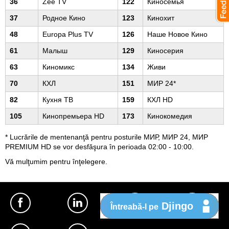
36
Zee TV
122
Киносемья
37
Родное Кино
123
Кинохит
48
Europa Plus TV
126
Наше Новое Кино
61
Малыш
129
Киносерия
63
Киномикс
134
Живи
70
КХЛ
151
МИР 24*
82
Кухня ТВ
159
КХЛ HD
105
Кинопремьера HD
173
Кинокомедия
* Lucrările de mentenanţă pentru posturile МИР, МИР 24, МИР
PREMIUM HD se vor desfăşura în perioada 02:00 - 10:00.
Vă mulţumim pentru înţelegere.
Djingo
Întreabă-l pe