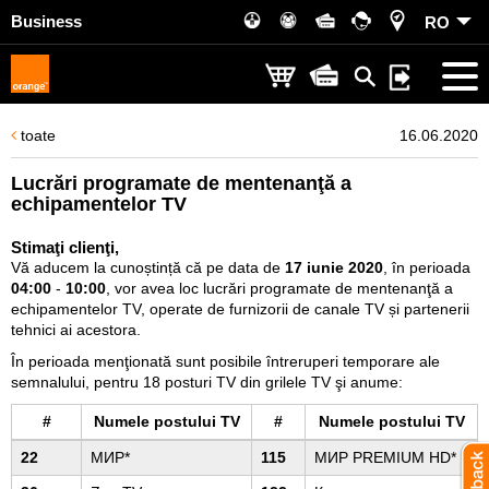
Business
RO
toate
16.06.2020
Lucrări programate de mentenanţă a
echipamentelor TV
Stimaţi clienţi,
Vă aducem la cunoștință că pe data de
17 iunie 2020
, în perioada
04:00
-
10:00
, vor avea loc lucrări programate de mentenanţă a
echipamentelor TV, operate de furnizorii de canale TV și partenerii
tehnici ai acestora.
În perioada menţionată sunt posibile întreruperi temporare ale
semnalului, pentru 18 posturi TV din grilele TV şi anume:
#
Numele postului TV
#
Numele postului TV
22
МИР*
115
МИР PREMIUM HD*