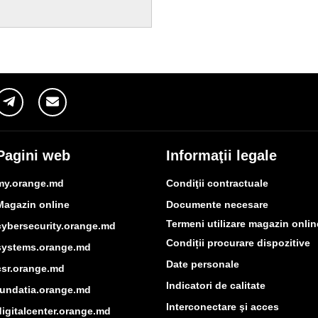
Pagini web
Informaţii legale
my.orange.md
Condiţii contractuale
Magazin online
Documente necesare
Termeni utilizare magazin onlin
cybersecurity.orange.md
Condiții procurare dispozitive
systems.orange.md
Date personale
csr.orange.md
Indicatori de calitate
fundatia.orange.md
Interconectare şi acces
digitalcenter.orange.md