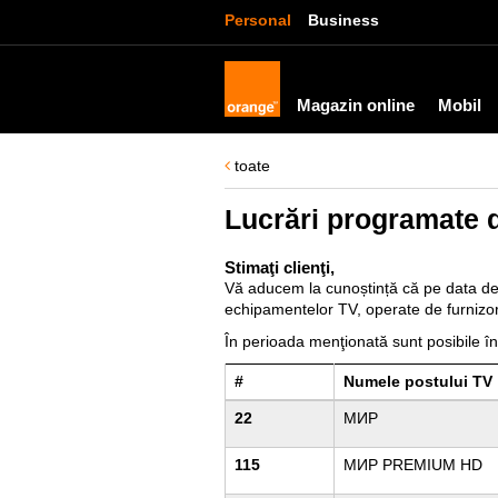
Personal
Business
Magazin online
Mobil
toate
Lucrări programate 
Stimaţi clienţi,
Vă aducem la cunoștință că pe data d
echipamentelor TV, operate de furnizori
În perioada menţionată sunt posibile în
#
Numele postului TV
22
МИР
115
МИР PREMIUM HD