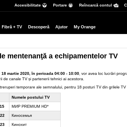
Accesibilitate
Portare
Reîncarcă contul
С
Fibră + TV
Descoperă
Ajutor
My Orange
de mentenanţă a echipamentelor TV
e
18
martie 2020
, în perioada 0
4
:00 -
10
:00
, vor avea loc lucrări pro
i de canale TV și partenerii tehnici ai acestora.
treruperi temporare ale semnalului, pentru 18 posturi TV din grilele TV
Numele postului TV
15
МИР PREMIUM HD*
22
Киносемья
23
Кинохит