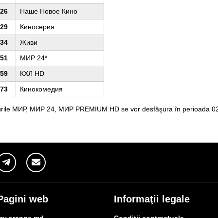
26
Наше Новое Кино
29
Киносерия
34
Живи
51
МИР 24*
59
КХЛ HD
73
Кинокомедия
turile МИР, МИР 24, МИР PREMIUM HD se vor desfăşura în perioada 02
Pagini web
Informaţii legale