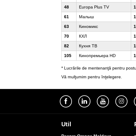
48
Europa Plus TV
1
61
Малыш
1
63
Киномикс
1
70
КХЛ
1
82
Кухня ТВ
1
105
Кинопремьера HD
1
* Lucrările de mentenanţă pentru pos
Vă mulţumim pentru înţelegere.
Util