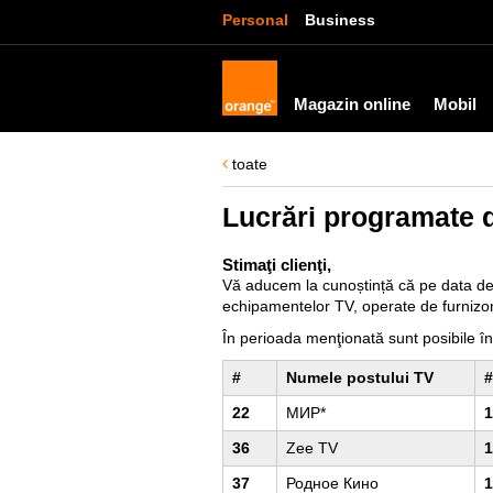
Personal
Business
Magazin online
Mobil
toate
Lucrări programate 
Stimaţi clienţi,
Vă aducem la cunoștință că pe data d
echipamentelor TV, operate de furnizori
În perioada menţionată sunt posibile în
#
Numele postului TV
#
22
МИР*
1
36
Zee TV
1
37
Родное Кино
1