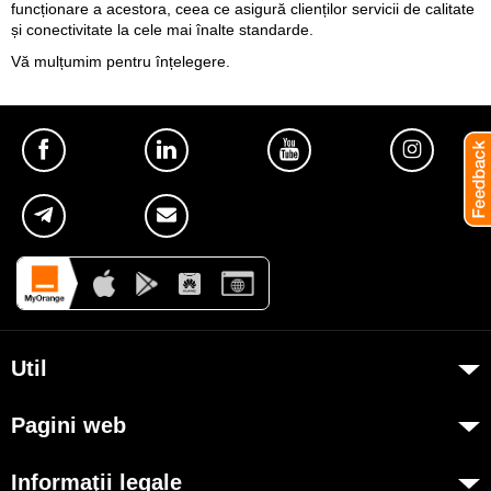
funcționare a acestora, ceea ce asigură clienților servicii de calitate
și conectivitate la cele mai înalte standarde.
Vă mulțumim pentru înțelegere.
Util
Despre Orange Moldova
Pagini web
ISO
my.orange.md
Cod de etică
Informaţii legale