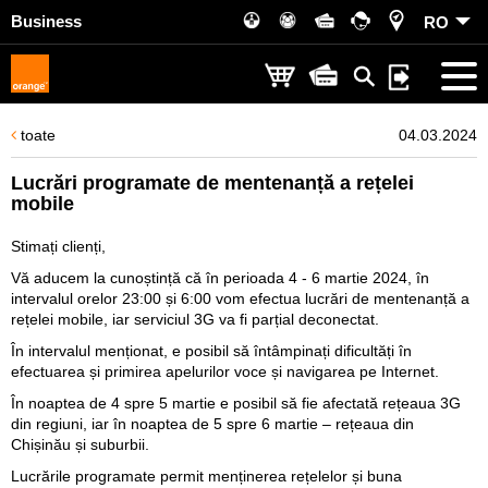
Business
RO
toate
04.03.2024
Lucrări programate de mentenanță a rețelei
mobile
Stimați clienți,
Vă aducem la cunoștință că în perioada 4 - 6 martie 2024, în
intervalul orelor 23:00 și 6:00 vom efectua lucrări de mentenanță a
rețelei mobile, iar serviciul 3G va fi parțial deconectat.
În intervalul menționat, e posibil să întâmpinați dificultăți în
efectuarea și primirea apelurilor voce și navigarea pe Internet.
În noaptea de 4 spre 5 martie e posibil să fie afectată rețeaua 3G
din regiuni, iar în noaptea de 5 spre 6 martie – rețeaua din
Chișinău și suburbii.
Lucrările programate permit menținerea rețelelor și buna