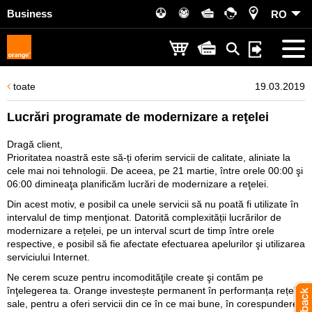
Business
RO
toate
19.03.2019
Lucrări programate de modernizare a reţelei
Dragă client,
Prioritatea noastră este să-ți oferim servicii de calitate, aliniate la
cele mai noi tehnologii. De aceea, pe 21 martie, între orele 00:00 şi
06:00 dimineaţa planificăm lucrări de modernizare a reţelei.
Din acest motiv, e posibil ca unele servicii să nu poată fi utilizate în
intervalul de timp menţionat. Datorită complexității lucrărilor de
modernizare a rețelei, pe un interval scurt de timp între orele
respective, e posibil să fie afectate efectuarea apelurilor şi utilizarea
serviciului Internet.
Ne cerem scuze pentru incomodităţile create şi contăm pe
înţelegerea ta. Orange investește permanent în performanța rețelei
sale, pentru a oferi servicii din ce în ce mai bune, în corespundere