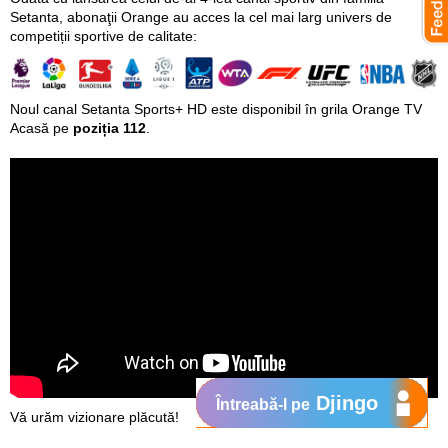
Setanta, abonaţii Orange au acces la cel mai larg univers de
competiții sportive de calitate:
Noul canal Setanta Sports+ HD este disponibil în grila Orange TV
Acasă pe
poziția 112
.
Djingo
Întreabă-l pe
Vă urăm vizionare plăcută!