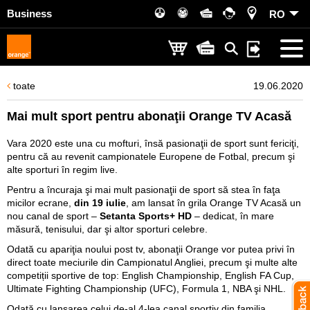
Business
RO
toate
19.06.2020
Mai mult sport pentru abonaţii Orange TV Acasă
Vara 2020 este una cu mofturi, însă pasionaţii de sport sunt fericiţi,
pentru că au revenit campionatele Europene de Fotbal, precum şi
alte sporturi în regim live.
Pentru a încuraja şi mai mult pasionaţii de sport să stea în faţa
micilor ecrane,
din 19 iulie
, am lansat în grila Orange TV Acasă un
nou canal de sport –
Setanta Sports+ HD
– dedicat, în mare
măsură, tenisului, dar şi altor sporturi celebre.
Odată cu apariţia noului post tv, abonaţii Orange vor putea privi în
direct toate meciurile din Campionatul Angliei, precum şi multe alte
competiții sportive de top: English Championship, English FA Cup,
Ultimate Fighting Championship (UFC), Formula 1, NBA şi NHL.
Odată cu lansarea celui de-al 4-lea canal sportiv din familia