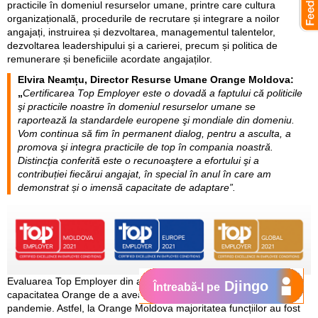
practicile în domeniul resurselor umane, printre care cultura
organizațională, procedurile de recrutare și integrare a noilor
angajați, instruirea și dezvoltarea, managementul talentelor,
dezvoltarea leadershipului și a carierei, precum și politica de
remunerare și beneficiile acordate angajaților.
Elvira Neamțu, Director Resurse Umane Orange Moldova
:
„
Certificarea Top Employer este o dovadă a faptului că politicile
şi practicile noastre în domeniul resurselor umane se
raportează la standardele europene şi mondiale din domeniu.
Vom continua să fim în permanent dialog, pentru a asculta, a
promova şi integra practicile de top în compania noastră.
Distincţia conferită este o recunoaştere a efortului şi a
contribuției fiecărui angajat, în special în anul în care am
demonstrat și o imensă capacitate de adaptare”.
Evaluarea Top Employer din acest an a luat în considerare și
Djingo
Întreabă-l pe
capacitatea Orange de a avea grijă de angajații săi în condițiile de
pandemie. Astfel, la Orange Moldova majoritatea funcțiilor au fost