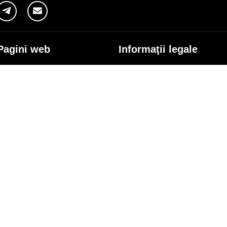
Pagini web
Informaţii legale
my.orange.md
Condiţii contractuale
Magazin online
Documente necesare
Termeni utilizare magazin onlin
cybersecurity.orange.md
Condiții procurare dispozitive
systems.orange.md
Date personale
csr.orange.md
Indicatori de calitate
fundatia.orange.md
Interconectare şi acces
digitalcenter.orange.md
Pagina Furnizorului
service.orange.md
Alte informaţii
coperire rețea
Responsabilitate Socială