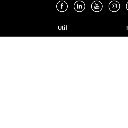
Util
Despre Orange Moldova
ISO
Cod de etică
Cariera
Magazine
Magazinul mobil Orange
Semnătura Mobilă
Contacte
A