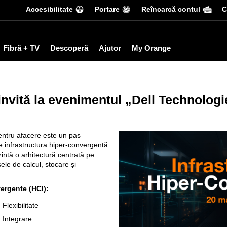
Accesibilitate
Portare
Reîncarcă contul
С
Fibră + TV
Descoperă
Ajutor
My Orange
nvită la evenimentul „Dell Technologie
pentru afacere este un pas
te infrastructura hiper-convergentă
intă o arhitectură centrată pe
ele de calcul, stocare și
vergente (HCI):
Flexibilitate
Integrare