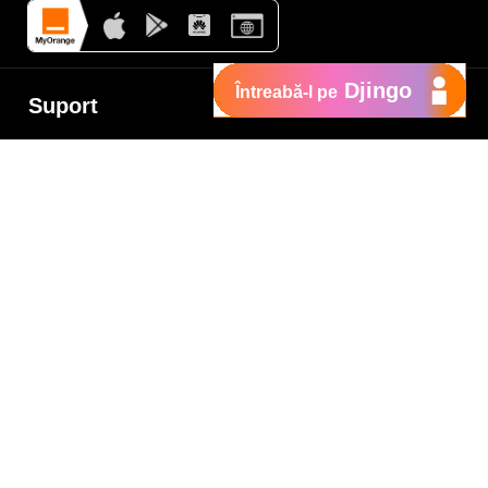
Djingo
Întreabă-l pe
Suport
My Orange
Ajutor
e
New
Orange Chat
Orange Service
Modele de cereri
Cum depui o reclamaţie
Protejează-te de fraude
Notifică o infracţiune
Politica de confidențialitate