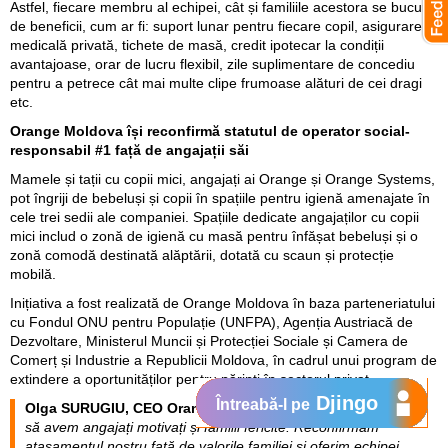
Astfel, fiecare membru al echipei, cât și familiile acestora se bucură
de beneficii, cum ar fi: suport lunar pentru fiecare copil, asigurare
medicală privată, tichete de masă, credit ipotecar la condiții
avantajoase, orar de lucru flexibil, zile suplimentare de concediu
pentru a petrece cât mai multe clipe frumoase alături de cei dragi
etc.
Orange Moldova își reconfirmă statutul de operator social-
responsabil #1 față de angajații săi
Mamele și tații cu copii mici, angajați ai Orange și Orange Systems,
pot îngriji de bebeluși și copii în spațiile pentru igienă amenajate în
cele trei sedii ale companiei. Spațiile dedicate angajaților cu copii
mici includ o zonă de igienă cu masă pentru înfășat bebeluși și o
zonă comodă destinată alăptării, dotată cu scaun și protecție
mobilă.
Inițiativa a fost realizată de Orange Moldova în baza parteneriatului
cu Fondul ONU pentru Populație (UNFPA), Agenția Austriacă de
Dezvoltare, Ministerul Muncii și Protecției Sociale și Camera de
Comerț și Industrie a Republicii Moldova, în cadrul unui program de
extindere a oportunităților pentru părinți în sectorul privat.
Djingo
Întreabă-l pe
Olga SURUGIU, CEO Orange Moldova:
„La Orange ne dorim
să avem angajați motivați și familii fericite. Reconfirmăm
atașamentul nostru față de valorile familiei și oferim echipei