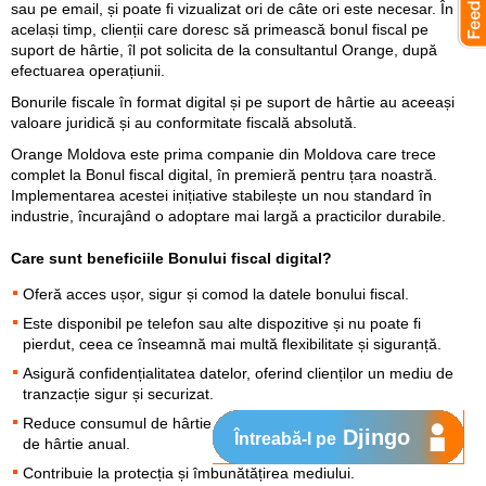
sau pe email, și poate fi vizualizat ori de câte ori este necesar. În
același timp, clienții care doresc să primească bonul fiscal pe
suport de hârtie, îl pot solicita de la consultantul Orange, după
efectuarea operațiunii.
Bonurile fiscale în format digital și pe suport de hârtie au aceeași
valoare juridică și au conformitate fiscală absolută.
Orange Moldova este prima companie din Moldova care trece
complet la Bonul fiscal digital, în premieră pentru țara noastră.
Implementarea acestei inițiative stabilește un nou standard în
industrie, încurajând o adoptare mai largă a practicilor durabile.
Care sunt beneficiile Bonului fiscal digital?
Oferă acces ușor, sigur și comod la datele bonului fiscal.
Este disponibil pe telefon sau alte dispozitive și nu poate fi
pierdut, ceea ce înseamnă mai multă flexibilitate și siguranță.
Asigură confidențialitatea datelor, oferind clienților un mediu de
tranzacție sigur și securizat.
Reduce consumul de hârtie, ceea ce înseamnă salvarea a 94 kg
Djingo
Întreabă-l pe
de hârtie anual.
Contribuie la protecția și îmbunătățirea mediului.