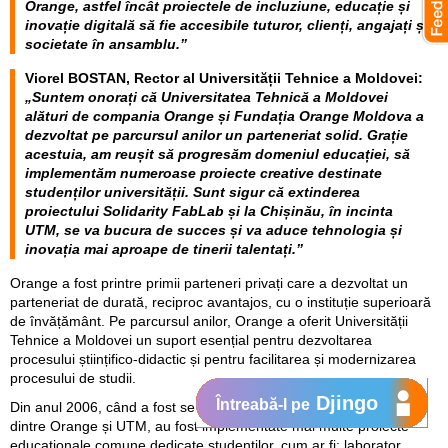
Orange, astfel încât proiectele de incluziune, educație și
inovație digitală să fie accesibile tuturor, clienți, angajați și
societate în ansamblu.”
Viorel BOSTAN, Rector al Universității Tehnice a Moldovei:
„Suntem onorați că Universitatea Tehnică a Moldovei
alături de compania Orange și Fundația Orange Moldova a
dezvoltat pe parcursul anilor un parteneriat solid. Grație
acestuia, am reușit să progresăm domeniul educației, să
implementăm numeroase proiecte creative destinate
studenților universității. Sunt sigur că extinderea
proiectului Solidarity FabLab și la Chișinău, în incinta
UTM, se va bucura de succes și va aduce tehnologia și
inovația mai aproape de tinerii talentați.”
Orange a fost printre primii parteneri privați care a dezvoltat un
parteneriat de durată, reciproc avantajos, cu o instituție superioară
de învățământ. Pe parcursul anilor, Orange a oferit Universității
Tehnice a Moldovei un suport esențial pentru dezvoltarea
procesului științifico-didactic și pentru facilitarea și modernizarea
procesului de studii.
Djingo
Întreabă-l pe
Din anul 2006, când a fost semnat primul acord de colaborare
dintre Orange și UTM, au fost implementate mai multe proiecte
educaționale comune dedicate studenților, cum ar fi: laborator