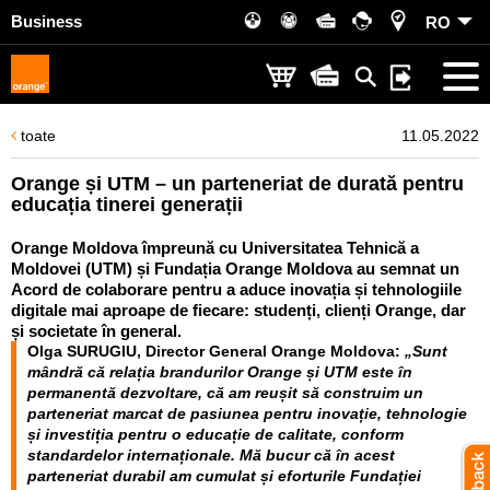
Business
RO
toate
11.05.2022
Orange și UTM – un parteneriat de durată pentru
educația tinerei generații
Orange Moldova împreună cu Universitatea Tehnică a
Moldovei (UTM) și Fundația Orange Moldova au semnat un
Acord de colaborare pentru a aduce inovația și tehnologiile
digitale mai aproape de fiecare: studenți, clienți Orange, dar
și societate în general.
Olga SURUGIU, Director General Orange Moldova:
„Sunt
mândră că relația brandurilor Orange și UTM este în
permanentă dezvoltare, că am reușit să construim un
parteneriat marcat de pasiunea pentru inovație, tehnologie
și investiția pentru o educație de calitate, conform
standardelor internaționale. Mă bucur că în acest
parteneriat durabil am cumulat și eforturile Fundației