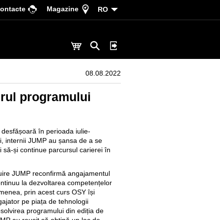
ontacte
Magazine
RO
08.08.2022
drul programului
desfășoară în perioada iulie-
ui, internii JUMP au șansa de a se
să-și continue parcursul carierei în
ruire JUMP reconfirmă angajamentul
ntinuu la dezvoltarea competențelor
emenea, prin acest curs OSY își
gajator pe piața de tehnologii
solvirea programului din ediția de