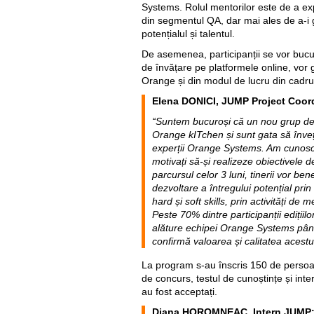
Systems. Rolul mentorilor este de a expli
din segmentul QA, dar mai ales de a-i 
potențialul și talentul.
De asemenea, participanții se vor bucu
de învățare pe platformele online, vor 
Orange și din modul de lucru din cadrul
Elena DONICI, JUMP Project Coord
“Suntem bucuroși că un nou grup de
Orange kITchen și sunt gata să înveț
experții Orange Systems. Am cunoscut
motivați să-și realizeze obiectivele 
parcursul celor 3 luni, tinerii vor ben
dezvoltare a întregului potențial prin
hard și soft skills, prin activități de 
Peste 70% dintre participanții edițiil
alăture echipei Orange Systems până
confirmă valoarea și calitatea acestu
La program s-au înscris 150 de persoane
de concurs, testul de cunoștințe și inter
au fost acceptați.
Diana HOROMNEAC, Intern JUMP