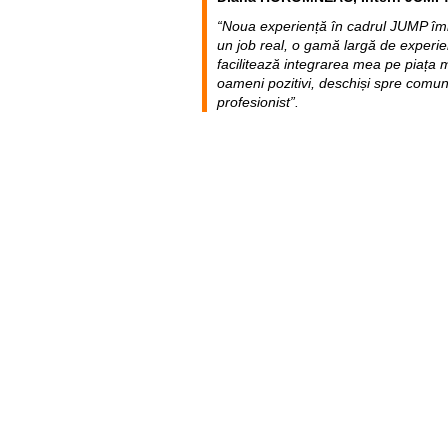
“Noua experiență în cadrul JUMP îmi 
un job real, o gamă largă de experien
facilitează integrarea mea pe piața m
oameni pozitivi, deschiși spre comun
profesionist”.
Util
Despre Orange Moldova
ISO
Cod de etică
Cariera
Magazine