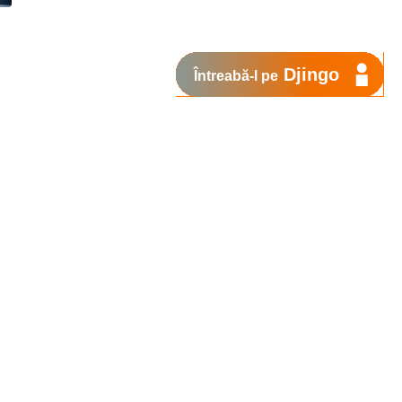
Djingo
Întreabă-l pe
Suport
My Orange
Ajutor
e
New
Orange Chat
Orange Service
Modele de cereri