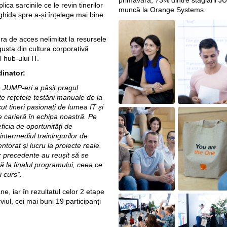
primăvară, 73% dintre stagiarii J
ca sarcinile ce le revin tinerilor
muncă la Orange Systems.
ghida spre a-și înțelege mai bine
ra de acces nelimitat la resursele
gusta din cultura corporativă
 hub-ului IT.
inator:
 JUMP-eri a pășit pragul
e rețetele testării manuale de la
 tineri pasionați de lumea IT și
de carieră în echipa noastră. Pe
eficia de oportunități de
 intermediul trainingurilor de
mentorat și lucru la proiecte reale.
or precedente au reușit să se
 la finalul programului, ceea ce
i curs”.
, iar în rezultatul celor 2 etape
viul, cei mai buni 19 participanți
: