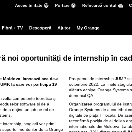
Accesibilitate
Portare
Reîncarcă contul
С
Fibră + TV
Descoperă
Ajutor
My Orange
 noi oportunități de internship în ca
e Moldova, lansează cea de-a
Programul de internship JUMP se 
JUMP, la care vor participa 19
octombrie 2022. La finele stagiul
alătura echipei Orange Systems și 
domeniul QA.
volta competențe teoretice și
 produselor software și de a
Organizarea programului de inst
le de a obține un job pe rol de
Orange Systems de a contribui co
ystems.
digitale pe piața IT locală. De as
reconfirmă poziția de al doilea an
 internship, stagiarii vor primi
informaționale din Moldova. La ab
de suportul mentorilor de la Orange