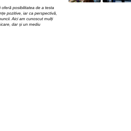
oferă posibilitatea de a testa
țe pozitive, iar ca perspectivă,
uncii. Aici am cunoscut mulți
icare, dar și un mediu
Pagini web
Informaţii legale
my.orange.md
Condiţii contractuale
Magazin online
Documente necesare
Termeni utilizare magazin onlin
cybersecurity.orange.md
Condiții procurare dispozitive
systems.orange.md
Date personale
csr.orange.md
Indicatori de calitate