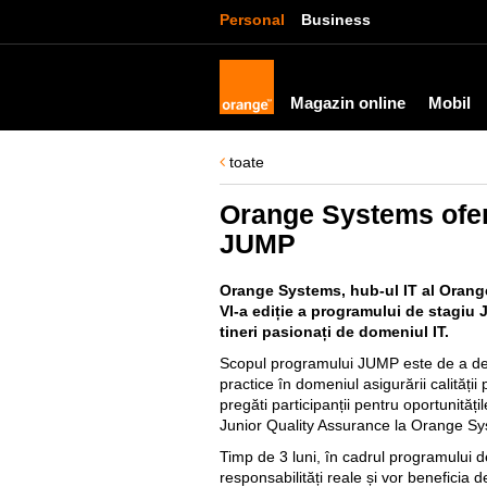
Personal
Business
Magazin online
Mobil
toate
Orange Systems oferă
JUMP
Orange Systems, hub-ul IT al Orang
VI-a ediție a programului de stagiu 
tineri pasionați de domeniul IT.
Scopul programului JUMP este de a dez
practice în domeniul asigurării calității
pregăti participanții pentru oportunități
Junior Quality Assurance la Orange S
Timp de 3 luni, în cadrul programului de
responsabilități reale și vor beneficia 