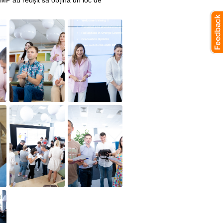
UMP au reușit să obțină un loc de