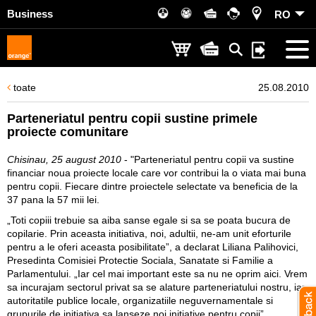
Business
RO
toate
25.08.2010
Parteneriatul pentru copii sustine primele
proiecte comunitare
Chisinau, 25 august 2010
-
"Parteneriatul pentru copii
va sustine
financiar noua proiecte locale care vor contribui la o viata mai buna
pentru copii. Fiecare dintre proiectele selectate va beneficia de la
37 pana la 57 mii lei.
„Toti copiii trebuie sa aiba sanse egale si sa se poata bucura de
copilarie. Prin aceasta initiativa, noi, adultii, ne-am unit eforturile
pentru a le oferi aceasta posibilitate”, a declarat Liliana Palihovici,
Presedinta Comisiei Protectie Sociala, Sanatate si Familie a
Parlamentului. „Iar cel mai important este sa nu ne oprim aici. Vrem
sa incurajam sectorul privat sa se alature parteneriatului nostru, iar
autoritatile publice locale, organizatiile neguvernamentale si
grupurile de initiativa sa lanseze noi initiative pentru copii”.