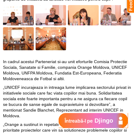
In cadrul acestui Parteneriat si-au unit eforturile Comisia Protectie
Sociala, Sanatate si Familie, compania Orange Moldova, UNICEF
Moldova, UNFPA Moldova, Fundatia Est-Europeana, Federatia
Moldoveneasca de Fotbal si altii.
„UNICEF incurajeaza in intreaga lume implicarea sectorului privat in
initiativele sociale care fac viata copiilor mai buna. Solidaritatea
sociala este foarte importanta pentru a ne asigura ca fiecare copil
se bucura de sanse egale de supravietuire si dezvoltare”, a
mentionat Sandie Blanchet, Reprezentant ad interim UNICEF in
Moldova.
Djingo
Întreabă-l pe
„Orange a sustinut in repetate randuri si continua sa acorde
prioritate proiectelor care vin sa solutioneze problemele copiilor si