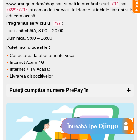
www.orange.md/ro/shop
sau sunați la numărul scurt
sau
797
și comandați servicii, telefoane și tablete, iar noi vi le
022977797
aducem acasă.
Programul serviciului
:
797
Luni - sâmbătă, 8:00 – 20:00
Duminică, 9:00 – 18:00
Puteți solicita astfel:
Conectarea la abonamente voce;
Internet Acum 4G;
Internet + TV Acasă;
Livrarea dispozitivelor.
Puteți cumpăra numere PrePay în
Djingo
Întreabă-l pe