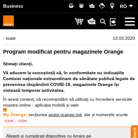
Business
RO
toate
13.03.2020
Program modificat pentru magazinele Orange
Stimați clienți,
Vă aducem la cunoștință că, în conformitate cu indicațiile
Comisiei naționale extraordinare de sănătate publică legate de
prevenirea răspândirii COVID-19, magazinele Orange își
sistează temporar activitatea.
În acest context, vă recomandăm să utilizați cu încredere serviciile
noastre online - aplicația mobilă și web
My Orange
, secțiunea
ajutor.orange.md
, dar și numerele scurte
,
.
*133#
*100#
Alegeți și cumpărați dispozitive cu livrare pe