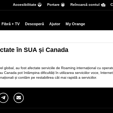
Accesibilitate
Portare
Reîncarcă contul
С
Fibră + TV
Descoperă
Ajutor
My Orange
ectate în SUA și Canada
l global, au fost afectate serviciile de Roaming internațional cu operat
 Canada pot întâmpina dificultăți în utilizarea serviciilor voce, Inter
aționali și contăm pe restabilirea cât mai rapidă a serviciilor.