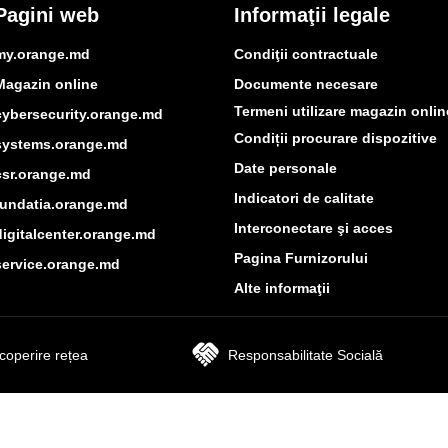
Pagini web
Informaţii legale
my.orange.md
Condiţii contractuale
Magazin online
Documente necesare
Termeni utilizare magazin onlin
cybersecurity.orange.md
Condiții procurare dispozitive
systems.orange.md
Date personale
csr.orange.md
Indicatori de calitate
fundatia.orange.md
Interconectare şi acces
digitalcenter.orange.md
Pagina Furnizorului
service.orange.md
Alte informaţii
coperire rețea
Responsabilitate Socială