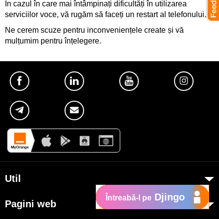
În cazul în care mai întâmpinați dificultăți în utilizarea
serviciilor voce, vă rugăm să faceți un restart al telefonului.
Ne cerem scuze pentru inconveniențele create și vă
mulțumim pentru înțelegere.
Util
Djingo
Despre Orange Moldova
Întreabă-l pe
Pagini web
ISO