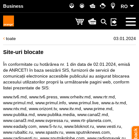
Business
RO
toate
03.01.2024
Site-uri blocate
În conformitate cu hotărârea nr. 1 din data de 02.01.2024, emisă
de ANRCETI în baza sesizării SIS, furnizorii de servicii de
comunicații electronice accesibile publicului au asigurat blocarea
accesului utilizatorilor proprii la următoarele pagini web, conform
listei prezentate de SIS:
www.tv6.md, www.tv6.press, www.orheitv.md, www.rtr.md,
www.primul.md, www.primul.info, www.primul.live, www.a-tv.md,
www.ntv.md, www.orizont.tv, www.itv.md, www.prime.md,
www.publika.md, www.publika.media, www.canal2.md,
www.canal3.md,www.svpressa.ru, www.rtr-planeta.com,
www.eadaily.com, www.5-tv.ru, www.bloknot.ru, www.vesti.ru,
www.rubaltic.ru, www.spastv.ru, www.sputniknews.com,
www.radiovesti.ru, www.sputnikglobe.com, www.radiomayak.ru,