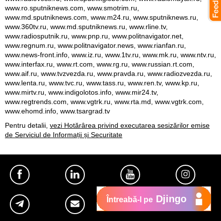
www.ro.sputniknews.com, www.smotrim.ru,
www.md.sputniknews.com, www.m24.ru, www.sputniknews.ru,
www.360tv.ru, www.md.sputniknews.ru, www.rline.tv,
www.radiosputnik.ru, www.pnp.ru, www.politnavigator.net,
www.regnum.ru, www.politnavigator.news, www.rianfan.ru,
www.news-front.info, www.iz.ru, www.1tv.ru, www.mk.ru, www.ntv.ru,
www.interfax.ru, www.rt.com, www.rg.ru, www.russian.rt.com,
www.aif.ru, www.tvzvezda.ru, www.pravda.ru, www.radiozvezda.ru,
www.lenta.ru, www.tvc.ru, www.tass.ru, www.ren.tv, www.kp.ru,
www.mirtv.ru, www.indigolotos.info, www.mir24.tv,
www.regtrends.com, www.vgtrk.ru, www.rta.md, www.vgtrk.com,
www.ehomd.info, www.tsargrad.tv
Pentru detalii,
vezi Hotărârea privind executarea sesizărilor emise
de Serviciul de Informații și Securitate
Djingo
Întreabă-l pe