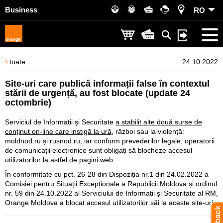
Business
RO
toate
24.10.2022
Site-uri care publică informații false în contextul
stării de urgență, au fost blocate (update 24
octombrie)
Serviciul de Informații și Securitate
a stabilit alte două surse de
conținut on-line care instigă la ură
, război sau la violență:
moldnod.ru și rusnod.ru, iar conform prevederilor legale, operatorii
de comunicații electronice sunt obligați să blocheze accesul
utilizatorilor la astfel de pagini web.
În conformitate cu pct. 26-28 din Dispoziția nr.1 din 24.02.2022 a
Comisiei pentru Situații Excepționale a Republicii Moldova și ordinul
nr. 59 din 24.10.2022 al Serviciului de Informații și Securitate al RM,
Orange Moldova a blocat accesul utilizatorilor săi la aceste site-uri.