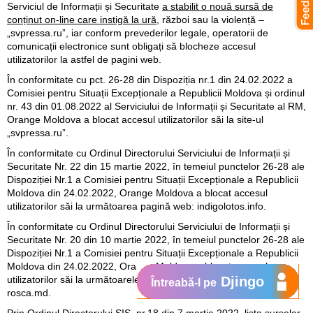
Serviciul de Informații și Securitate
a stabilit o nouă sursă de
conținut on-line care instigă la ură
, război sau la violență –
„svpressa.ru”, iar conform prevederilor legale, operatorii de
comunicații electronice sunt obligați să blocheze accesul
utilizatorilor la astfel de pagini web.
În conformitate cu pct. 26-28 din Dispoziția nr.1 din 24.02.2022 a
Comisiei pentru Situații Excepționale a Republicii Moldova și ordinul
nr. 43 din 01.08.2022 al Serviciului de Informații și Securitate al RM,
Orange Moldova a blocat accesul utilizatorilor săi la site-ul
„svpressa.ru”.
În conformitate cu Ordinul Directorului Serviciului de Informații și
Securitate Nr. 22 din 15 martie 2022, în temeiul punctelor 26-28 ale
Dispoziției Nr.1 a Comisiei pentru Situații Excepționale a Republicii
Moldova din 24.02.2022, Orange Moldova a blocat accesul
utilizatorilor săi la următoarea pagină web: indigolotos.info.
În conformitate cu Ordinul Directorului Serviciului de Informații și
Securitate Nr. 20 din 10 martie 2022, în temeiul punctelor 26-28 ale
Dispoziției Nr.1 a Comisiei pentru Situații Excepționale a Republicii
Moldova din 24.02.2022, Orange Moldova a blocat accesul
utilizatorilor săi la următoarele pagini web: flux.md, iurierosca.md,
Djingo
Întreabă-l pe
rosca.md.