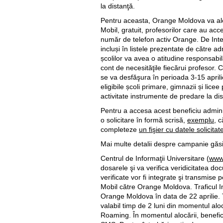
la distanţă.
Pentru aceasta, Orange Moldova va alo
Mobil, gratuit, profesorilor care au acce
număr de telefon activ Orange. De Inte
incluși în listele prezentate de către adm
școlilor va avea o atitudine responsabila
cont de necesităţile fiecărui profesor
se va desfăşura în perioada 3-15 aprili
eligibile școli primare, gimnazii și licee
activitate instrumente de predare la dis
Pentru a accesa acest beneficiu admini
o solicitare în formă scrisă,
exemplu
, 
completeze
un fişier cu datele solicitat
Mai multe detalii despre campanie găsi
Centrul de Informaţii Universitare (
www
dosarele şi va verifica veridicitatea doc
verificate vor fi integrate şi transmise 
Mobil către Orange Moldova. Traficul In
Orange Moldova în data de 22 aprilie. Tr
valabil timp de 2 luni din momentul alocă
Roaming. În momentul alocării, beneficia