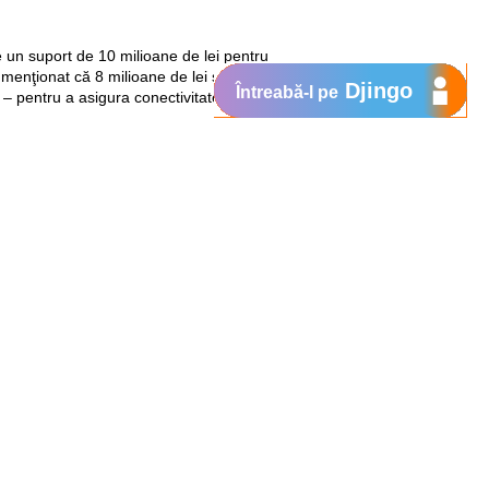
n suport de 10 milioane de lei pentru
 menţionat că 8 milioane de lei sunt
Djingo
Întreabă-l pe
 – pentru a asigura conectivitate
le de la alocare și va fi utilizat după
Suport
My Orange
Ajutor