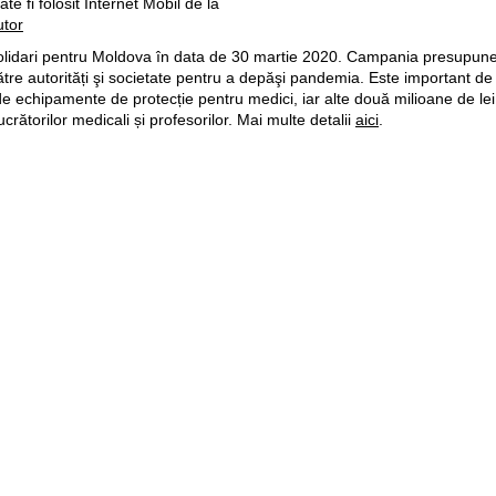
e fi folosit Internet Mobil de la
utor
idari pentru Moldova în data de 30 martie 2020. Campania presupune u
ătre autorități şi societate pentru a depăşi pandemia. Este important de
 de echipamente de protecție pentru medici, iar alte două milioane de lei
 lucrătorilor medicali și profesorilor. Mai multe detalii
aici
.
ilie. Alocarea va fi însoțită de un SMS informativ. Bonusul va fi valabil timp de 62 zi
aficul inclus nu poate fi utilizat în Roaming.
Pagini web
Informaţii legale
my.orange.md
Condiţii contractuale
Magazin online
Documente necesare