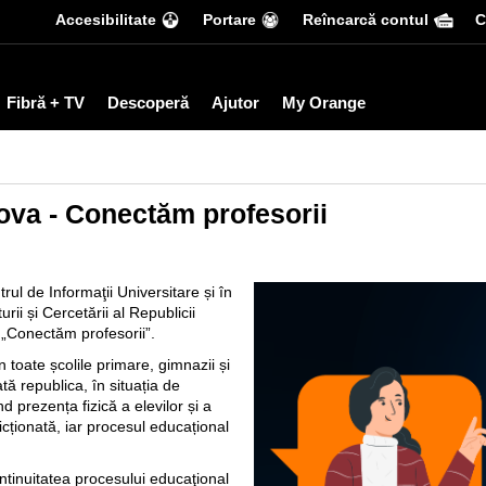
Accesibilitate
Portare
Reîncarcă contul
С
Fibră + TV
Descoperă
Ajutor
My Orange
ova - Conectăm profesorii
l de Informaţii Universitare și în
rii și Cercetării al Republicii
„Conectăm profesorii”.
 toate școlile primare, gimnazii și
oată republica, în situația de
prezența fizică a elevilor și a
ricționată, iar procesul educațional
tinuitatea procesului educaţional