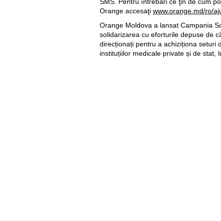
SMS. Pentru întrebări ce ţin de cum poat
Orange accesaţi
www.orange.md/ro/aj
Orange Moldova a lansat Campania Sol
solidarizarea cu eforturile depuse de c
direcționați pentru a achiziționa seturi
instituțiilor medicale private și de stat,
Bonusul pentru profesori se va aloca pe 22 apr
consumarea traficului inclus în Abonament. Tr
Util
Despre Orange Moldova
ISO