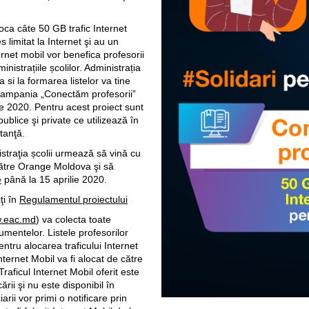
ca câte 50 GB trafic Internet
s limitat la Internet şi au un
rnet mobil vor benefica profesorii
inistrațiile școlilor. Administrația
 si la formarea listelor va tine
. Campania „Conectăm profesorii”
e 2020. Pentru acest proiect sunt
 publice şi private ce utilizează în
tanţă.
straţia școlii urmează să vină cu
către Orange Moldova şi să
e
până la 15 aprilie 2020.
ţi în
Regulamentul proiectului
.eac.md
) va colecta toate
umentelor. Listele profesorilor
pentru alocarea traficului Internet
ternet Mobil va fi alocat de către
aficul Internet Mobil oferit este
rii şi nu este disponibil în
rii vor primi o notificare prin