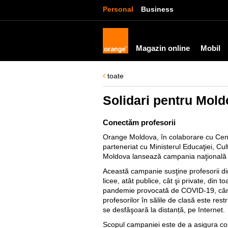
Personal
Business
Magazin online
Mobil
toate
Solidari pentru Mold
Conectăm profesorii
Orange Moldova, în colaborare cu Centru
parteneriat cu Ministerul Educaţiei, Cultu
Moldova lansează campania naţională 
Această campanie susţine profesorii din
licee, atât publice, cât şi private, din t
pandemie provocată de COVID-19, când 
profesorilor în sălile de clasă este rest
se desfăşoară la distanță, pe Internet.
Scopul campaniei este de a asigura con