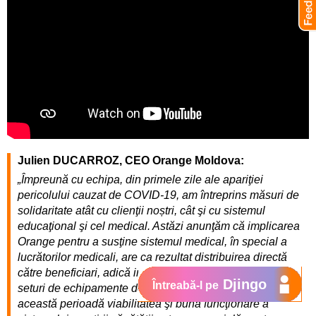
Julien DUCARROZ, CEO Orange Moldova:
„Împreună cu echipa, din primele zile ale apariţiei
pericolului cauzat de COVID-19, am întreprins măsuri de
solidaritate atât cu clienţii noștri, cât şi cu sistemul
educaţional şi cel medical. Astăzi anunţăm că implicarea
Orange pentru a susţine sistemul medical, în special a
lucrătorilor medicali, are ca rezultat distribuirea directă
către beneficiari, adică instituţiile medicale, a 15 mii de
Djingo
Întreabă-l pe
seturi de echipamente de protecţie pentru medici. În
această perioadă viabilitatea şi buna funcţionare a