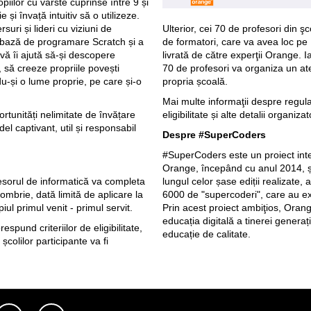
iilor cu vârste cuprinse între 9 și
 și învață intuitiv să o utilizeze.
Ulterior, cei 70 de profesori din şc
suri și lideri cu viziuni de
de formatori, care va avea loc pe 1
 bază de programare Scratch și a
livrată de către experţii Orange. I
vă îi ajută să-și descopere
70 de profesori va organiza un ate
, să creeze propriile povești
propria școală.
ndu-și o lume proprie, pe care și-o
Mai multe informaţii despre regulam
eligibilitate și alte detalii organiza
tunități nelimitate de învățare
el captivant, util și responsabil
Despre #SuperCoders
#SuperCoders este un proiect inter
Orange, începând cu anul 2014, ș
lungul celor șase ediții realizate,
fesorul de informatică va completa
6000 de "supercoderi", care au ex
mbrie, dată limită de aplicare la
Prin acest proiect ambiţios, Oran
piul primul venit - primul servit.
educația digitală a tinerei generați
espund criteriilor de eligibilitate,
educație de calitate.
 școlilor participante va fi