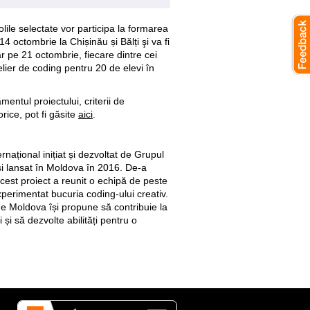
olile selectate vor participa la formarea
4 octombrie la Chișinău și Bălți şi va fi
ar pe 21 octombrie, fiecare dintre cei
lier de coding pentru 20 de elevi în
entul proiectului, criterii de
torice, pot fi găsite
aici
.
național inițiat și dezvoltat de Grupul
i lansat în Moldova în 2016. De-a
 acest proiect a reunit o echipă de peste
perimentat bucuria coding-ului creativ.
ge Moldova își propune să contribuie la
i și să dezvolte abilități pentru o