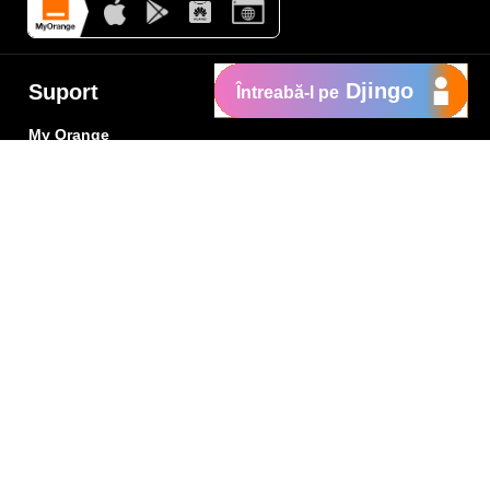
Djingo
Suport
Întreabă-l pe
My Orange
Ajutor
e
New
Orange Chat
Orange Service
Modele de cereri
Cum depui o reclamaţie
Protejează-te de fraude
Notifică o infracţiune
Politica de confidențialitate