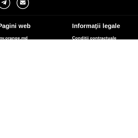
Pagini web
Informaţii legale
my.orange.md
Condiţii contractuale
Magazin online
Documente necesare
Termeni utilizare magazin onlin
cybersecurity.orange.md
Condiții procurare dispozitive
systems.orange.md
Date personale
csr.orange.md
Indicatori de calitate
fundatia.orange.md
Interconectare şi acces
digitalcenter.orange.md
Pagina Furnizorului
service.orange.md
Alte informaţii
coperire rețea
Responsabilitate Socială