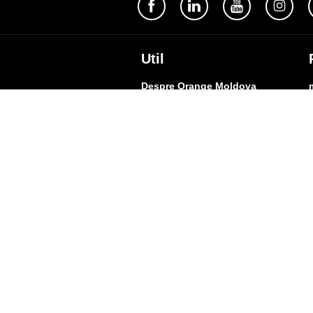
Util
Despre Orange Moldova
ISO
Cod de etică
Cariera
Magazine
Magazinul mobil Orange
Semnătura Mobilă
Contacte
A