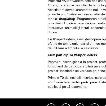
Proiectul #SuperCoders este dedicat cop
13 ani, care au acces zilnic la tehnologie
Aceștia pot deveni creatori de noi univer
proiecte prin învățarea conceptelor de
tehnicii drag&drop. Programarea creati
potențialul IT, să-și dezvolte imaginația
interactive, animații și jocuri, construi
doresc.
Cu #SuperCoders, elevii descoperă opor
oferite de tehnologie, dar și un nou mod
de utilizare a timpului la calculator.
Cum participi la #SuperCoders
Pentru a înscrie şcoala în proiect, pro
formularul de participare
până pe 9 octo
proiect. Înscrierile se vor face pe princi
Primele 70 de instituții înscrise, care cor
vor fi selectate pentru participare. Lista
publicată pe 11 octombrie.