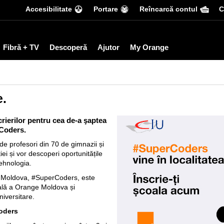
Accesibilitate
Portare
Reîncarcă contul
С
Fibră + TV
Descoperă
Ajutor
My Orange
e.
rierilor pentru cea de-a şaptea
rCoders.
e profesori din 70 de gimnazii și
iei și vor descoperi oportunitățile
ehnologia.
n Moldova, #SuperCoders, este
rală a Orange Moldova și
iversitare.
oders