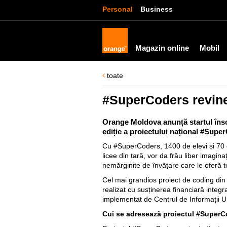
Personal
Business
Magazin online
Mobil
toate
#SuperCoders revin
Orange Moldova anunță startul însc
ediție a proiectului național #Supe
Cu #SuperCoders, 1400 de elevi și 70 d
licee din țară, vor da frâu liber imaginaț
nemărginite de învățare care le oferă t
Cel mai grandios proiect de coding di
realizat cu susținerea financiară integ
implementat de Centrul de Informații Un
Cui se adresează proiectul #SuperC