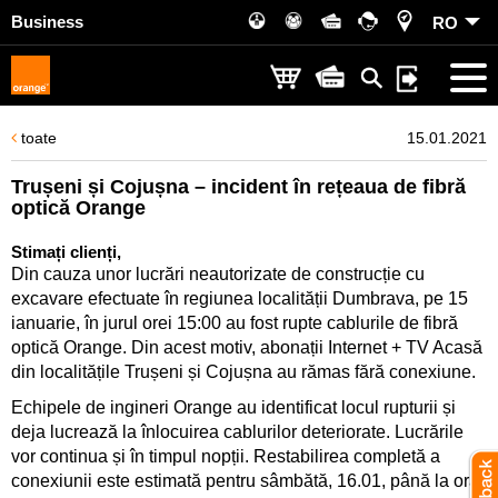
Business
RO
toate
15.01.2021
Trușeni și Cojușna – incident în rețeaua de fibră
optică Orange
Stimați clienți,
Din cauza unor lucrări neautorizate de construcție cu
excavare efectuate în regiunea localității Dumbrava, pe 15
ianuarie, în jurul orei 15:00 au fost rupte cablurile de fibră
optică Orange. Din acest motiv, abonații Internet + TV Acasă
din localitățile Trușeni și Cojușna au rămas fără conexiune.
Echipele de ingineri Orange au identificat locul rupturii și
deja lucrează la înlocuirea cablurilor deteriorate. Lucrările
vor continua și în timpul nopții. Restabilirea completă a
conexiunii este estimată pentru sâmbătă, 16.01, până la ora