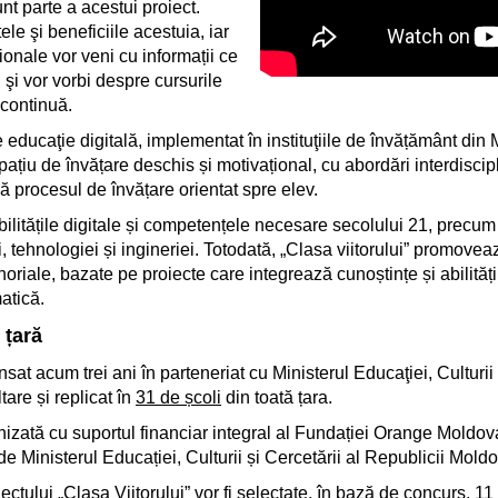
unt parte a acestui proiect.
e şi beneficiile acestuia, iar
ționale vor veni cu informații ce
i şi vor vorbi despre cursurile
 continuă.
de educaţie digitală, implementat în instituţiile de învățământ d
țiu de învățare deschis și motivațional, cu abordări interdiscipli
ză procesul de învățare orientat spre elev.
bilitățile digitale și competențele necesare secolului 21, precum
i, tehnologiei și ingineriei. Totodată, „Clasa viitorului” promovea
noriale, bazate pe proiecte care integrează cunoștințe și abilită
atică.
 țară
ansat acum trei ani în parteneriat cu Ministerul Educaţiei, Culturi
tare și replicat în
31 de școli
din toată țara.
anizată cu suportul financiar integral al Fundației Orange Moldo
 de Ministerul Educației, Culturii și Cercetării al Republicii Mold
oiectului „Clasa Viitorului” vor fi selectate, în bază de concurs, 11 