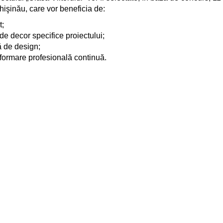
hişinău, care vor beneficia de:
t;
e decor specifice proiectului;
ţă de design;
e formare profesională continuă.
aplicare, selecţie și criteriile de eligibilitate aflaţi în cadrul ev
.md
şi pe
www.privesc.eu
.
rului”
arat în 2017 cu o ediţie pilot, inspirat de proiectul
Future Class
1 de școli
din întreaga ţară şi un Centru Național de Inovații Digi
 de învățare, cu echipamente digitale moderne şi mobilă flexibilă
a eficientă a TIC, pentru implementarea în procesul educațional. P
rul UPS “Ion Creangă”, asigură formarea inițială și continuă a pr
lizarea tehnologiilor digitale pentru eficientizarea procesului d