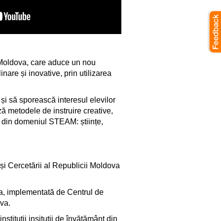
in Moldova, care aduce un nou
nare și inovative, prin utilizarea
 și să sporească interesul elevilor
ză metodele de instruire creative,
ți din domeniul STEAM: științe,
i și Cercetării al Republicii Moldova
va, implementată de Centrul de
ova.
instituții insituții de învățământ din