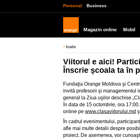
Personal
Business
Magazin online
Mobil
toate
Viitorul e aici! Parti
Înscrie școala ta în p
Fundaţia Orange Moldova şi Centrul
invită profesorii şi managementul in
general la Ziua uşilor deschise „Cla
în data de 15 octombrie, ora 17:00.
online pe
www.clasaviitorului.md
ş
În cadrul evenimentului, participanţ
afle mai multe detalii despre posibi
proiect. De asemenea, vor cunoaşte