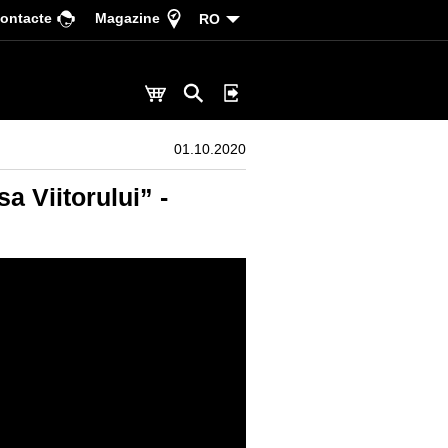
ontacte
Magazine
RO
01.10.2020
sa Viitorului” -