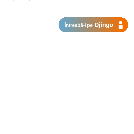
Djingo
Întreabă-l pe
enimentului online, care poate fi
room Lab al European Schoolnet
.
tale în Educație. În fiecare
, iar cadrele didactice beneficiază
aralel, Centrul Național de Inovații
ofesorilor din Moldova în aplicarea
idactic.