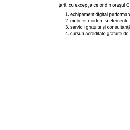
țară, cu excepţia celor din oraşul C
echipament digital performan
mobilier modern și elemente d
servicii gratuite şi consultan
cursuri acreditate gratuite d
Mai multe detalii despre procesul de 
urmărit live pe
www.clasaviitorului
Despre proiectul „Clasa Viito
În Moldova, „Clasa Viitorului” a dem
Astăzi ”Clasa Viitorului” cuprinde
3
instituţie, au fost amenajate spații
de o serie de instruiri în utilizare
Digitale în Educație, format în cad
metodelor pedagogice moderne și uti