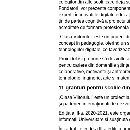
colegilor din alte școli, care deja s
Fondatorii vor prezenta componentel
experții în inovațiile digitale educa
țin de partea cognitivă a proiectulu
acreditate de formare profesională
„Clasa Viitorului” este un proiect 
concept în pedagogie, oferind un spa
tehnologiilor digitale, ce favorizea
Proiectul își propune să dezvolte a
pentru cariere din domeniile științe
colaborative, motivante și antrepre
tehnologie, inginerie, arte și matem
11 granturi pentru școlile din
„Clasa Viitorului” este un proiect l
şi parteneri internaţionali de dezvol
Ediția a III-a, 2020-2021, este org
Informații Universitare și susținută
În cadrul celei de-a III-a ediții a pr