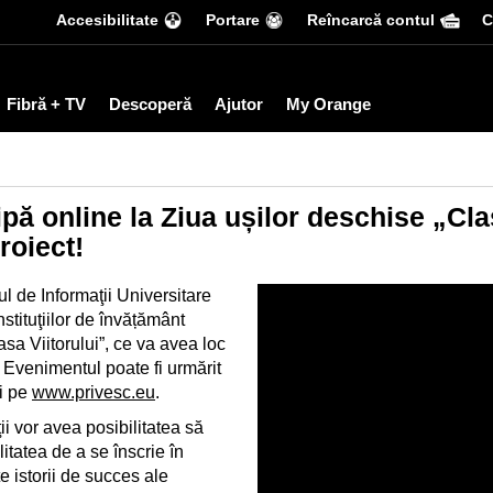
Accesibilitate
Portare
Reîncarcă contul
С
Fibră + TV
Descoperă
Ajutor
My Orange
cipă online la Ziua ușilor deschise „Cla
roiect!
 de Informaţii Universitare
stituţiilor de învățământ
sa Viitorului”, ce va avea loc
 Evenimentul poate fi urmărit
i pe
www.privesc.eu
.
ii vor avea posibilitatea să
litatea de a se înscrie în
 istorii de succes ale