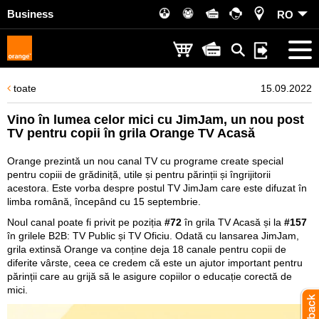
Business
RO
toate
15.09.2022
Vino în lumea celor mici cu JimJam, un nou post
TV pentru copii în grila Orange TV Acasă
Orange prezintă un nou canal TV cu programe create special
pentru copiii de grădiniță, utile și pentru părinții și îngrijitorii
acestora. Este vorba despre postul TV JimJam care este difuzat în
limba română, începând cu 15 septembrie.
Noul canal poate fi privit pe poziția
#72
în grila TV Acasă și la
#157
în grilele B2B: TV Public și TV Oficiu. Odată cu lansarea JimJam,
grila extinsă Orange va conține deja 18 canale pentru copii de
diferite vârste, ceea ce credem că este un ajutor important pentru
părinții care au grijă să le asigure copiilor o educație corectă de
mici.