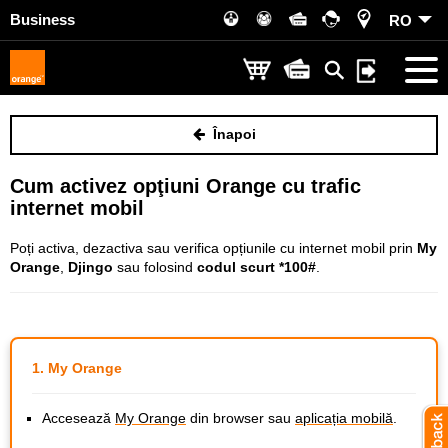
Business
RO
Înapoi
Cum activez opţiuni Orange cu trafic
internet mobil
Poți activa, dezactiva sau verifica opțiunile cu internet mobil prin
My
Orange
,
Djingo
sau folosind
codul scurt *100#
.
1. My Orange
Accesează
My Orange
din browser sau
aplicația mobilă
.