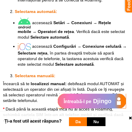
internațional pentru a se conecta la Roaming.
Selectarea automată:
accesează
Setări → Conexiuni → Rețele
mobile → Operatori de rețea
. Verifică dacă este selectat
modul
Selectare automată
.
accesează
Configurări → Conexiune celulară →
Selectare rețea
, în partea dreaptă trebuie să apară
operatorul de telefonie, la tastarea acestuia verifică dacă
este selectat modul
Selectare automată
.
Selectarea manuală:
Încearcă să te
localizezi manual:
debifează modul
AUTOMAT
și
selectează un operator din cei afișați în listă. După ce îţi reuşeşte
să selectezi operatorul revină la modul
Selectare automată
în
Djingo
setările telefonului.
Întreabă-l pe
*
Dacă până la această etapă încă nu ai acces la Roaming,
s
chimbă cartela SIM într-un alt telefon mobil şi verifică dacă
se conectează la Roaming.
Ți-a fost util acest răspuns?
Da
Nu