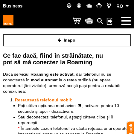
Business
RO
Înapoi
Ce fac dacă, fiind în străinătate, nu
pot să mă conectez la Roaming
Dacă serviciul
Roaming este activat
, dar telefonul nu se
conectează în
mod automat
la o rețea străină (nu apare
operatorul ţării vizitate), urmează acești paşi pentru a restabili
conexiunea:
Restartează telefonul mobil:
Poți utiliza opțiunea mod avion
, activare pentru 10
secunde și apoi - dezactivare.
Sau deconectezi telefonul, aştepţi câteva clipe şi îl
reporneşti.
*
În ambele cazuri telefonul va căuta rețeaua unui operator