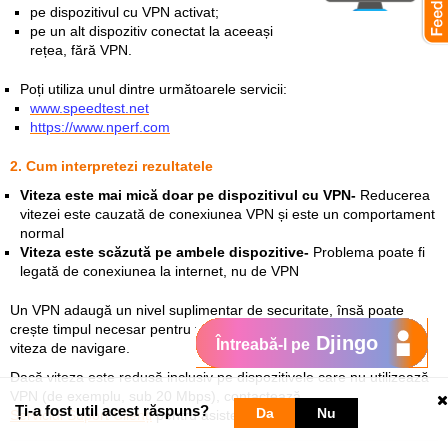
pe dispozitivul cu VPN activat;
pe un alt dispozitiv conectat la aceeași
rețea, fără VPN.
Poți utiliza unul dintre următoarele servicii:
www.speedtest.net
https://www.nperf.com
2. Cum interpretezi rezultatele
Viteza este mai mică doar pe dispozitivul cu VPN-
Reducerea
vitezei este cauzată de conexiunea VPN și este un comportament
normal
Viteza este scăzută pe ambele dispozitive-
Problema poate fi
legată de conexiunea la internet, nu de VPN
Un VPN adaugă un nivel suplimentar de securitate, însă poate
crește timpul necesar pentru transferul datelor și poate reduce
Djingo
Întreabă-l pe
viteza de navigare.
Dacă viteza este redusă inclusiv pe dispozitivele care nu utilizează
VPN (de exemplu, sub 20 Mbps), contactează
Ți-a fost util acest răspuns?
Da
Nu
Serviciul Suport Clienți
pentru asistență.