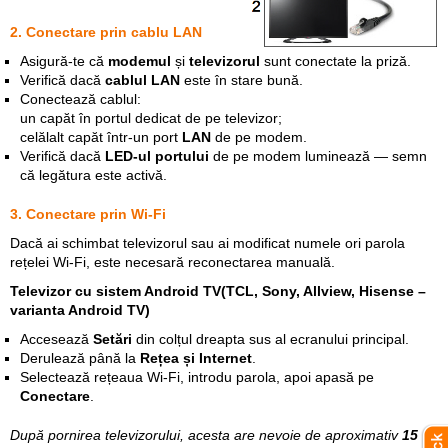
2. Conectare prin cablu LAN
Asigură-te că
modemul
și
televizorul
sunt conectate la priză.
Verifică dacă
cablul LAN
este în stare bună.
Conectează cablul:
un capăt în portul dedicat de pe televizor;
celălalt capăt într-un port
LAN
de pe modem.
Verifică dacă
LED-ul portului
de pe modem luminează — semn
că legătura este activă.
3. Conectare prin Wi-Fi
Dacă ai schimbat televizorul sau ai modificat numele ori parola
rețelei Wi‑Fi, este necesară reconectarea manuală.
Televizor cu sistem Android TV(TCL, Sony, Allview, Hisense –
varianta Android TV)
Accesează
Setări
din colțul dreapta sus al ecranului principal.
Derulează până la
Rețea și Internet
.
Selectează rețeaua Wi-Fi, introdu parola, apoi apasă pe
Conectare
.
După pornirea televizorului, acesta are nevoie de aproximativ
15