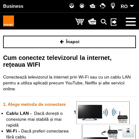
Business
RO
Înapoi
Cum conectez televizorul la internet,
rețeaua WIFI
Conectează televizorul la internet prin Wi-Fi sau cu un cablu LAN
pentru a utiliza aplicații precum YouTube, Netflix și alte servicii
online.
1. Alege metoda de conectare
Cablu LAN -
Dacă dorești o
conexiune mai stabilă și mai
rapidă
Wi-Fi -
Dacă preferi conectarea
fără cablu.