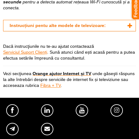
secunde
pentru a detecta automat rețeaua Wi-Fi cunoscută și a se
conecta.
Instrucțiuni pentu alte modele de televizoare:
Dacă instrucţiunile nu te-au ajutat contactează
Serviciul Suport Clienți
. Sună atunci când ești acasă pentru a putea
efectua setările împreună cu consultantul.
Vezi secţiunea
Orange ajutor Internet și TV
und
e găseşti răspuns
la alte întrebări despre
serviciile de internet fix și televiziune
sau
acceseaza rubrica
Fibra + TV
.