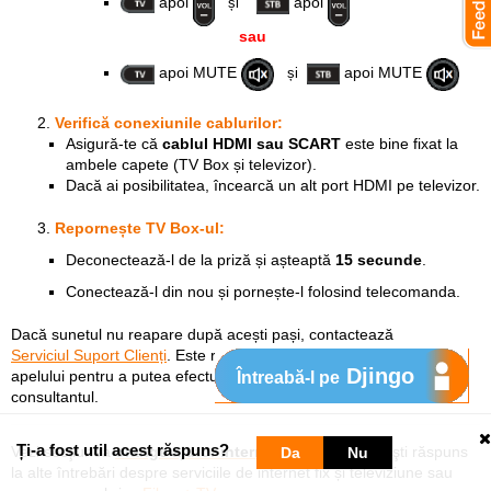
apoi
apoi
și
sau
apoi MUTE
apoi MUTE
și
Verifică conexiunile cablurilor:
Asigură-te că
cablul HDMI sau SCART
este bine fixat la
ambele capete (TV Box și televizor).
Dacă ai posibilitatea, încearcă un alt port HDMI pe televizor.
Repornește TV Box-ul:
Deconectează-l de la priză și așteaptă
15 secunde
.
Conectează-l din nou și pornește-l folosind telecomanda.
Dacă sunetul nu reapare după acești pași, contactează
Serviciul Suport Clienți
. Este recomandat să fii acasă în momentul
Djingo
apelului pentru a putea efectua verificările necesare împreună cu
Întreabă-l pe
consultantul.
Ți-a fost util acest răspuns?
Vezi secţiunea
orange ajutor internet și tv
unde găseşti răspuns
Da
Nu
la alte întrebări despre serviciile de internet fix și televiziune sau