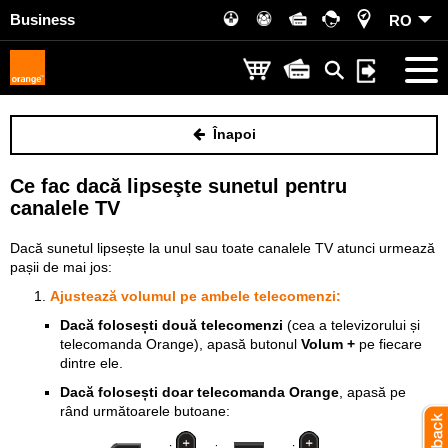
Business
RO
Înapoi
Ce fac dacă lipseşte sunetul pentru
canalele TV
Dacă sunetul lipsește la unul sau toate canalele TV atunci urmează
pașii de mai jos:
Ajustează volumul pe ambele telecomenzi:
Dacă folosești două telecomenzi
(cea a televizorului și
telecomanda Orange), apasă butonul
Volum +
pe fiecare
dintre ele.
Dacă folosești doar telecomanda Orange
, apasă pe
rând următoarele butoane: