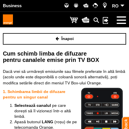
Business
RO
Înapoi
Cum schimb limba de difuzare
pentru canalele emise prin TV BOX
Dacă vrei să urmărești emisiunile sau filmele preferate în altă limbă
(acolo unde este disponibilă o coloană sonoră alternativă), poți
modifica setările direct din meniul TV Box-ului Orange.
1. Schimbarea limbii de difuzare
pentru un singur canal
Selectează canalul
pe care
dorești să îl vizionezi într-o altă
limbă.
Apasă butonul
LANG
(roșu) de pe
telecomanda Orange.