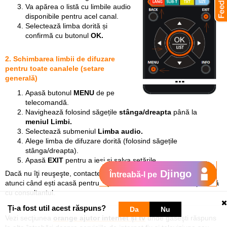
Va apărea o listă cu limbile audio
disponibile pentru acel canal.
Selectează limba dorită și
confirmă cu butonul
OK.
2. Schimbarea limbii de difuzare
pentru toate canalele (setare
generală)
Apasă butonul
MENU
de pe
telecomandă.
Navighează folosind săgețile
stânga/dreapta
până la
meniul Limbi.
Selectează submeniul
Limba audio.
Alege limba de difuzare dorită (folosind săgețile
stânga/dreapta).
Apasă
EXIT
pentru a ieși și salva setările.
Djingo
Dacă nu îţi reuşeşte, contactează
Serviciul Suport Clienți
.
Sună
Întreabă-l pe
atunci când ești acasă pentru a putea efectua verificările împreună
cu consultantul.
Ți-a fost util acest răspuns?
Da
Nu
Vezi secţiunea
orange ajutor internet și tv
unde găseşti răspuns