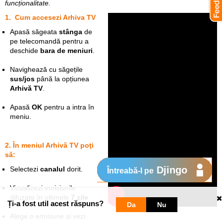
funcționalitate.
1. Cum accesezi Arhiva TV
Apasă săgeata
stânga
de
pe telecomandă pentru a
deschide
bara de meniuri
.
Navighează cu săgețile
sus/jos
până la opțiunea
Arhivă TV
.
Apasă
OK
pentru a intra în
meniu.
2. În meniul Arhivă TV poţi
să:
Djingo
Selectezi
canalul
dorit.
Întreabă-l pe
Vizualizezi emisiunile
difuzate în ultimele
7 zile
.
Ți-a fost util acest răspuns?
Da
Nu
Alege o emisiune și vezi