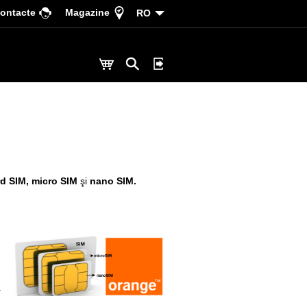
ontacte
Magazine
RO
rd SIM,
micro SIM
şi
nano SIM.
a