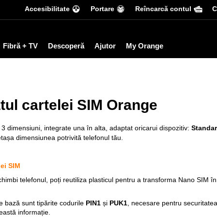
Accesibilitate
Portare
Reîncarcă contul
С
Fibră + TV
Descoperă
Ajutor
My Orange
tul cartelei SIM Orange
3 dimensiuni, integrate una în alta, adaptat oricarui dispozitiv:
Standa
detașa dimensiunea potrivită telefonul tău.
lei SIM
chimbi telefonul, poți reutiliza plasticul pentru a transforma Nano SIM în
e bază sunt tipărite codurile
PIN1
și
PUK1
, necesare pentru securitate
eastă informație.