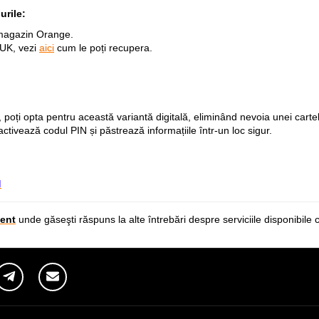
urile:
n magazin Orange.
PUK, vezi
aici
cum le poți recupera.
, poți opta pentru această variantă digitală, eliminând nevoia unei cartel
activează codul PIN și păstrează informațiile într-un loc sigur.
M
ent
unde găseşti răspuns la alte întrebări despre serviciile disponibile