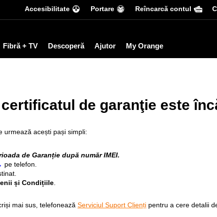
Accesibilitate
Portare
Reîncarcă contul
С
Fibră + TV
Descoperă
Ajutor
My Orange
certificatul de garanţie este înc
e urmează acești pași simpli:
erioada de Garanție după număr IMEI.
pe telefon.
tinat.
nii și Condițiile
.
criși mai sus, telefonează
Serviciul Suport Clienți
pentru a cere detalii d