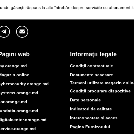
unde găseşti răspuns la alte întrebări despre serviciile cu abonament l
Pagini web
Informaţii legale
my.orange.md
Condiţii contractuale
Magazin online
Documente necesare
Termeni utilizare magazin onlin
cybersecurity.orange.md
Condiții procurare dispozitive
systems.orange.md
Date personale
csr.orange.md
Indicatori de calitate
fundatia.orange.md
Interconectare şi acces
digitalcenter.orange.md
Pagina Furnizorului
service.orange.md