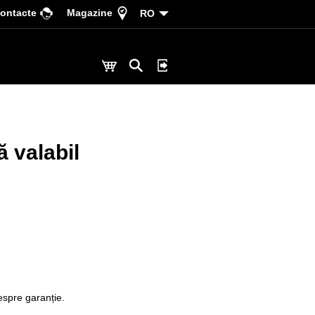
ontacte
Magazine
RO
ă valabil
espre garanție.