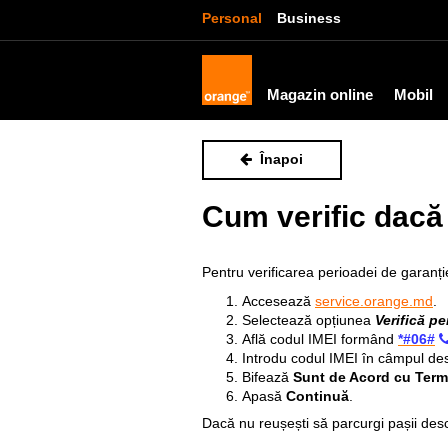
Personal
Business
Magazin online
Mobil
Înapoi
Cum verific dacă 
Pentru verificarea perioadei de garanți
Accesează
service.orange.md
.
Selectează opțiunea
Verifică p
Află codul IMEI formând
*#06#
Introdu codul IMEI în câmpul des
Bifează
Sunt de Acord cu Terme
Apasă
Continuă
.
Dacă nu reușești să parcurgi pașii des