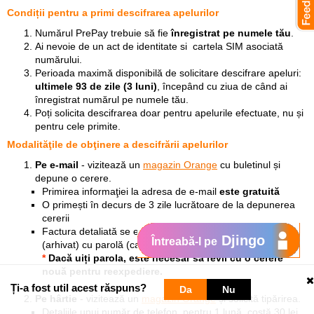
Condiții pentru a primi descifrarea apelurilor
Numărul PrePay trebuie să fie
înregistrat pe numele tău
.
Ai nevoie de un act de identitate si cartela SIM asociată
numărului.
Perioada maximă disponibilă de solicitare descifrare apeluri:
ultimele 93 de zile (3 luni)
,
începând cu ziua de când ai
înregistrat numărul pe numele tău
.
Poți solicita descifrarea doar pentru apelurile efectuate, nu și
pentru cele primite.
Modalităţile de obţinere a descifrării apelurilor
Pe e-mail
- vizitează un
magazin Orange
cu buletinul și
depune o cerere.
Primirea informaţiei la adresa de e-mail
este gratuită
O primești în decurs de 3 zile lucrătoare de la depunerea
cererii
Factura detaliată se expediază într-un fişier protejat
Djingo
Întreabă-l pe
(arhivat) cu parolă (care o alegi tu).
*
Dacă uiți parola, este necesar să revii cu o cerere
nouă pentru reexpediere.
Ți-a fost util acest răspuns?
Da
Nu
Pe hârtie
- vizitează un
magazin Orange
și solicită tipărirea.
Detaliile unui număr de telefon, pentru 1 lună, costă 30 lei.