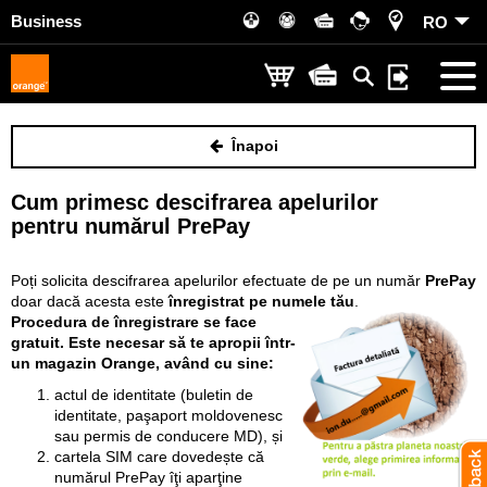
Business
RO
Înapoi
Cum primesc descifrarea apelurilor
pentru numărul PrePay
Poți solicita descifrarea apelurilor efectuate de pe un număr
PrePay
doar dacă acesta este
înregistrat pe numele tău
.
Procedura de înregistrare se face
gratuit. Es
te necesar să te apropii într-
un magazin Orange, având cu sine:
actul de identitate (buletin de
identitate, paşaport moldovenesc
sau permis de conducere MD), și
cartela SIM care dovedește că
numărul PrePay îţi aparţine