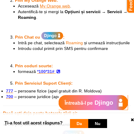
Prin My Orange Web:
Accesează
My Orange web
.
Autentifică-te și mergi la
Opțiuni și servicii → Servicii →
Roaming
.
Prin Chat
cu
:
Intră pe chat, selectează
Roaming
și urmează instrucțiunile
Introdu codul primit prin SMS pentru confirmare
Prin coduri scurte:
formează
*100*31#
Prin Serviciul Suport Clienți:
777
– persoane fizice (apel gratuit din R. Moldova)
700
– persoane juridice (apel gratuit din R. Moldova)
Djingo
Întreabă-l pe
Dacă eşti deja peste hotarele ţării şi:
Ți-a fost util acest răspuns?
Da
Nu
►
nu poți activa serviciul Roaming: