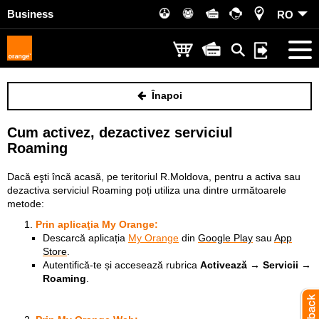
Business
RO
Înapoi
Cum activez, dezactivez serviciul
Roaming
Dacă eşti încă acasă, pe teritoriul R.Moldova, pentru a activa sau
dezactiva serviciul Roaming poți utiliza una dintre următoarele
metode:
Prin aplicaţia
My Orange
:
Descarcă aplicația
My Orange
din
Google Play
sau
App
Store
.
Autentifică-te și accesează rubrica
Activează → Servicii →
Roaming
.