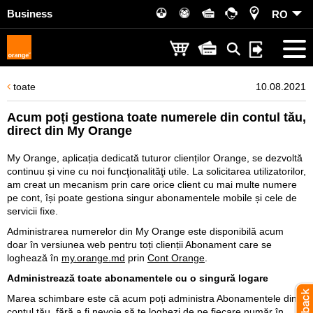
Business
RO
toate
10.08.2021
Acum poți gestiona toate numerele din contul tău,
direct din My Orange
My Orange, aplicația dedicată tuturor clienților Orange, se dezvoltă
continuu și vine cu noi funcţionalităţi utile. La solicitarea utilizatorilor,
am creat un mecanism prin care orice client cu mai multe numere
pe cont, își poate gestiona singur abonamentele mobile și cele de
servicii fixe.
Administrarea numerelor din My Orange este disponibilă acum
doar în versiunea web pentru toți clienții Abonament care se
loghează în
my.orange.md
prin
Cont Orange
.
Administrează toate abonamentele cu o singură logare
Marea schimbare este că acum poți administra Abonamentele din
contul tău, fără a fi nevoie să te loghezi de pe fiecare număr în