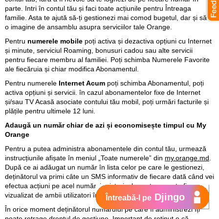
parte. Intri în contul tău și faci toate acțiunile pentru Întreaga
familie. Asta te ajută să-ți gestionezi mai comod bugetul, dar și să ai
o imagine de ansamblu asupra serviciilor tale Orange.
Pentru
numerele mobile
poți activa și dezactiva opțiuni cu Internet
și minute, serviciul Roaming, bonusuri cadou sau alte servicii
pentru fiecare membru al familiei. Poți schimba Numerele Favorite
ale fiecăruia și chiar modifica Abonamentul.
Pentru numerele
Internet Acum
poți schimba Abonamentul, poți
activa opțiuni și servicii. în cazul abonamentelor fixe de Internet
și/sau TV Acasă asociate contului tău mobil, poți urmări facturile și
plățile pentru ultimele 12 luni.
Adaugă un număr chiar de azi și economisește timpul cu My
Orange
Pentru a putea administra abonamentele din contul tău, urmează
instrucțiunile afișate în meniul „Toate numerele” din
my.orange.md
.
După ce ai adăugat un număr în lista celor pe care le gestionezi,
deținătorul va primi câte un SMS informativ de fiecare dată când vei
efectua acțiuni pe acel număr, iar istoricul acestora poate fi
vizualizat de ambii utilizatori în meniul Istoric acţiuni.
Djingo
Întreabă-l pe
În orice moment deținătorul numărului pe care îl administrezi îți
poate retrage dreptul de gestiune. Important de reținut e că