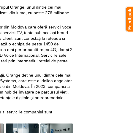
upul Orange, unul dintre cei mai
icații din lume, cu peste 276 milioane
r din Moldova care oferă servicii voce
și servicii TV, toate sub același brand.
clienți sunt conectați la rețeaua și
ivează o echipă de peste 1450 de
cea mai performantă rețea 4G, dar și 2
Voice International. Serviciile sale
i țări prin intermediul rețelei de peste
ții, Orange deține unul dintre cele mai
 Systems, care este al doilea angajator
nale din Moldova. În 2023, compania a
n hub de învățare pe parcursul vieții,
ențele digitale și antreprenoriale
 și serviciile companiei sunt