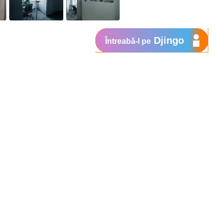
Djingo
Întreabă-l pe
Suport
My Orange
Ajutor
e
New
Orange Chat
Orange Service
Modele de cereri