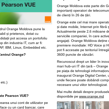
Orange Moldova este parte din Gr
importanți operatori de telecomun
de clienți în 26 de țări.
Orange este cel mai mare operato
și date mobile, Internet prin fibră 
adrul Orange Moldova pune la
Actualmente peste 2,6 milioane de 
abil și prietenos, dotat cu
serviciile companiei, în care act
ndidații pot accesa un portofoliu
angajați. Orange Moldova deține 
p din industria IT, cum ar fi:
premiere mondiale: HD Voice și HD 
SAP, IBM, Linux, Embedded etc.
pot fi accesate pe teritoriul întregi
n Centrul Orange?
3600 puncte de vânzări.
Recunoscut drept un lider în inova
mari hub-uri IT din țară – Orange
pe piața de tehnologii informațio
inaugurat Orange Digital Center, u
unde fiecare poate dobândi compet
etc.)
necesare unui viitor tehnologizat.
Mai multe detalii despre produsele
cate Pearson VUE?
disponibile pe
www.orange.md
earea unui cont de utilizator pe
e face cu un card bancar, care