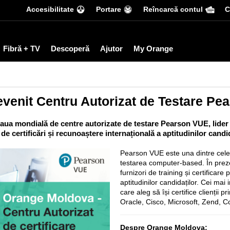
Accesibilitate
Portare
Reîncarcă contul
С
Fibră + TV
Descoperă
Ajutor
My Orange
venit Centru Autorizat de Testare Pe
ua mondială de centre autorizate de testare Pearson VUE, lider gl
 de certificări și recunoaștere internațională a aptitudinilor candid
Pearson VUE este una dintre cele 
testarea computer-based. În prez
furnizori de training și certificar
aptitudinilor candidaților. Cei mai
care aleg să își certifice clienții
Oracle, Cisco, Microsoft, Zend, C
Despre Orange Moldova: