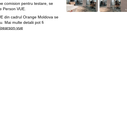
e comision pentru testare, se
 de Person VUE.
UE din cadrul Orange Moldova se
u. Mai multe detalii pot fi
/pearson-vue
Pagini web
Informaţii legale
my.orange.md
Condiţii contractuale
Magazin online
Documente necesare
Termeni utilizare magazin onlin
cybersecurity.orange.md
Condiții procurare dispozitive
systems.orange.md
Date personale
csr.orange.md