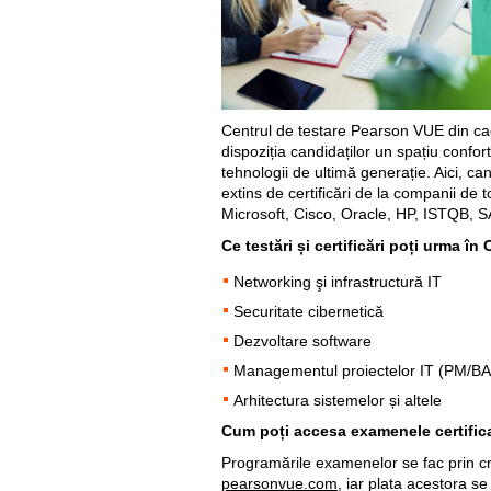
Centrul de testare Pearson VUE din c
dispoziția candidaților un spațiu confort
tehnologii de ultimă generație. Aici, ca
extins de certificări de la companii de to
Microsoft, Cisco, Oracle, HP, ISTQB, 
Ce testări și certificări poți urma î
Networking şi infrastructură IT
Securitate cibernetică
Dezvoltare software
Managementul proiectelor IT (PM/BA 
Arhitectura sistemelor și altele
Cum poți accesa examenele certifi
Programările examenelor se fac prin cr
pearsonvue.com
, iar plata acestora s