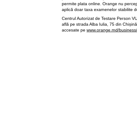
permite plata online. Orange nu percep
aplică doar taxa examenelor stabilite
Centrul Autorizat de Testare Person V
află pe strada Alba Iulia, 75 din Chișină
accesate pe
www.orange.md/business
Util
Despre Orange Moldova
ISO
Cod de etică
Cariera
Magazine