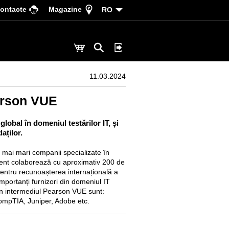
ontacte
Magazine
RO
11.03.2024
arson VUE
obal în domeniul testărilor IT, și
aților.
mai mari companii specializate în
ent colaborează cu aproximativ 200 de
e pentru recunoașterea internațională a
 importanți furnizori din domeniul IT
 prin intermediul Pearson VUE sunt:
ompTIA, Juniper, Adobe etc.