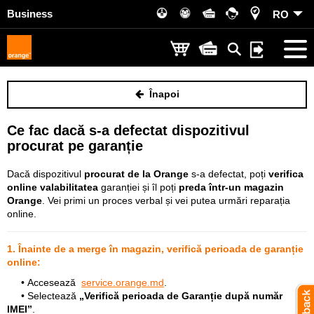
Business
RO
Înapoi
Ce fac dacă s-a defectat dispozitivul
procurat pe garanție
Dacă dispozitivul
procurat de la Orange
s-a defectat, poți
verifica
online valabilitatea
garanției și îl poți
preda într-un magazin
Orange
. Vei primi un proces verbal și vei putea urmări reparația
online.
1. Înainte de a merge în magazin, verifică perioada de garanție
online:
• Accesează
service.orange.md
.
• Selectează
„Verifică perioada de Garanție după număr
IMEI”
.