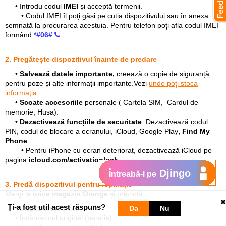
• Introdu codul
IMEI
și acceptă termenii.
• Codul IMEI îl poţi găsi pe cutia dispozitivului sau în anexa
semnată la procurarea acestuia. Pentru telefon poţi afla codul IMEI
formând
*#06#
.
2. Pregătește dispozitivul înainte de predare
•
Salvează datele importante,
creează o copie de siguranță
pentru poze și alte informații importante.Vezi
unde poţi stoca
informaţia
.
•
Scoate accesoriile
personale ( Cartela SIM, Cardul de
memorie, Husa).
• Dezactivează funcțiile de securitate
. Dezactivează codul
PIN, codul de blocare a ecranului, iCloud, Google Play
,
Find My
Phone
.
• Pentru iPhone cu ecran deteriorat, dezactivează iCloud pe
pagina
icloud.com/activationlock
.
Djingo
Întreabă-l pe
3. Predă dispozitivul pentru reparație
Mergi la
orice magazin Orange
și prezintă:
Ți-a fost util acest răspuns?
• Dispozitivul defect
Da
Nu
• Încărcătorul original (bateria)