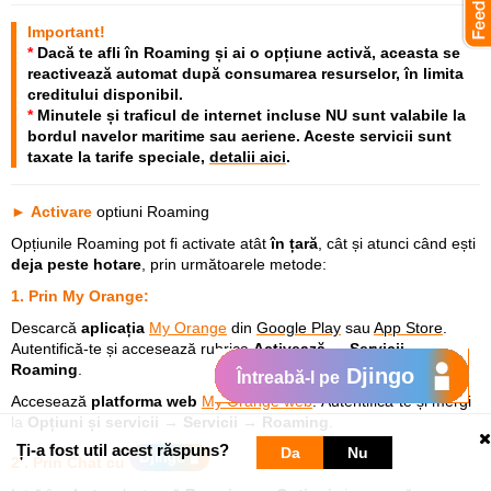
Important!
*
Dacă te afli în Roaming și ai o opțiune activă, aceasta
se
reactivează automat
după consumarea resurselor, în limita
creditului disponibil.
*
Minutele și traficul
de internet incluse
NU
sunt valabile la
bordul navelor maritime sau aeriene
. Aceste servicii sunt
taxate la tarife speciale,
detalii aici
.
►
Activare
optiuni Roaming
Opțiunile Roaming pot fi activate atât
în țară
, cât și atunci când ești
deja peste hotare
, prin următoarele metode:
1. Prin My Orange
:
Descarcă
aplicația
My Orange
din
Google Play
sau
App Store
.
Autentifică-te și accesează rubrica
Activează → Servicii →
Roaming
.
Djingo
Întreabă-l pe
Accesează
platforma web
My Orange web
. Autentifică-te și mergi
la
Opțiuni și servicii → Servicii → Roaming
.
Ți-a fost util acest răspuns?
Da
Nu
2 .
Prin Chat
cu