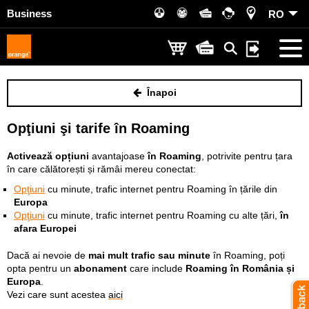
Business
RO
Înapoi
Opţiuni şi tarife în Roaming
Activează opțiuni
avantajoase
în Roaming
, potrivite pentru țara
în care călătorești și rămâi mereu conectat:
Opţiuni
cu minute, trafic internet
pentru Roaming în țările din
Europa
Opţiuni
cu minute, trafic internet pentru Roaming cu alte țări,
în
afara Europei
Dacă ai nevoie de
mai mult trafic sau minute
în Roaming, poți
opta pentru un
abonament
care include
Roaming în România și
Europa
.
Vezi care sunt acestea
aici