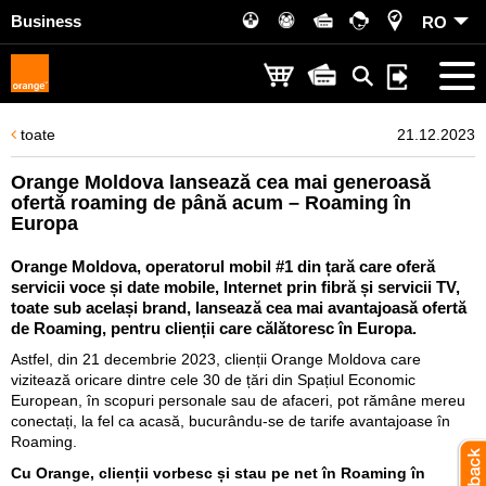
Business
RO
toate
21.12.2023
Orange Moldova lansează cea mai generoasă
ofertă roaming de până acum – Roaming în
Europa
Orange Moldova, operatorul mobil #1 din țară care oferă
servicii voce și date mobile, Internet prin fibră și servicii TV,
toate sub același brand, lansează cea mai avantajoasă ofertă
de Roaming, pentru clienții care călătoresc în Europa.
Astfel, din 21 decembrie 2023, clienții Orange Moldova care
vizitează oricare dintre cele 30 de țări din Spațiul Economic
European, în scopuri personale sau de afaceri, pot rămâne mereu
conectați, la fel ca acasă, bucurându-se de tarife avantajoase în
Roaming.
Cu Orange,
clienții
vorbe
sc
și sta
u
pe net în Roaming
în